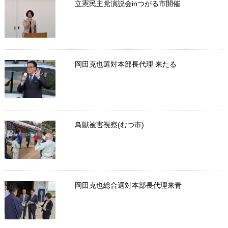
立憲民主党演説会inつがる市開催
岡田克也選対本部長代理 来たる
鳥獣被害視察(むつ市)
岡田克也総合選対本部長代理来青