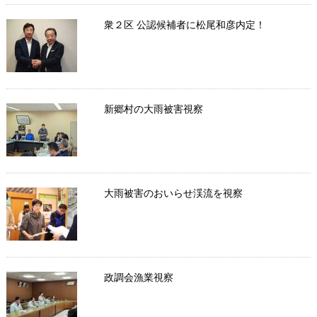
衆２区 公認候補者に松尾和彦内定！
新郷村の大雨被害視察
大雨被害のおいらせ渓流を視察
政調会漁業視察