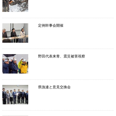
定例幹事会開催
野田代表来青、震災被害視察
県漁連と意見交換会