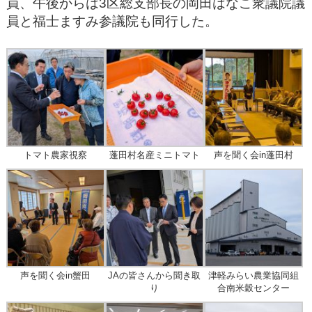
員、午後からは3区総支部長の岡田はなこ衆議院議
員と福士ますみ参議院も同行した。
トマト農家視察
蓬田村名産ミニトマト
声を聞く会in蓬田村
声を聞く会in蟹田
JAの皆さんから聞き取
津軽みらい農業協同組
り
合南米穀センター