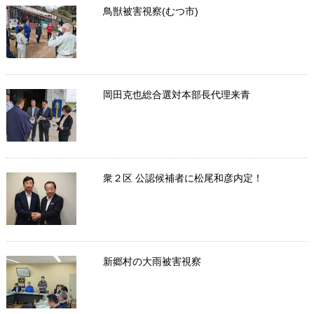
鳥獣被害視察(むつ市)
岡田克也総合選対本部長代理来青
衆２区 公認候補者に松尾和彦内定！
新郷村の大雨被害視察