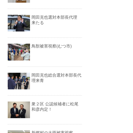
岡田克也選対本部長代理
来たる
鳥獣被害視察(むつ市)
岡田克也総合選対本部長代
理来青
衆２区 公認候補者に松尾
和彦内定！
新郷村の大雨被害視察