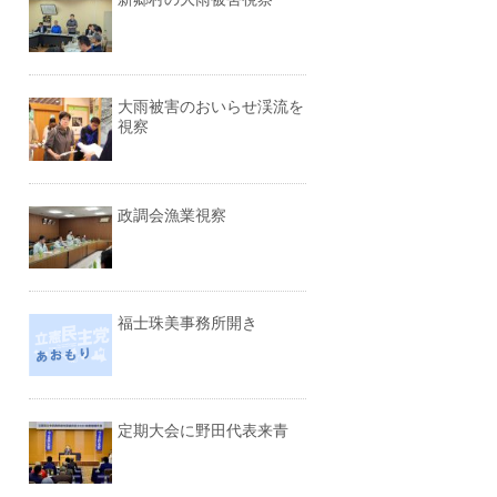
大雨被害のおいらせ渓流を
視察
政調会漁業視察
福士珠美事務所開き
定期大会に野田代表来青