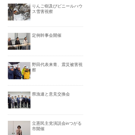
りんご樹及びビニールハウ
ス雪害視察
定例幹事会開催
野田代表来青、震災被害視
察
県漁連と意見交換会
立憲民主党演説会inつがる
市開催