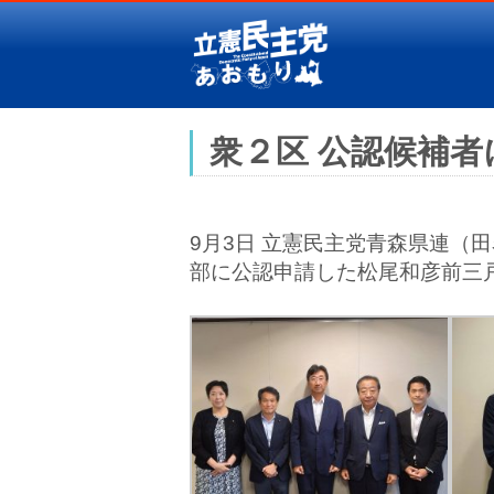
衆２区 公認候補
9月3日 立憲民主党青森県連（
部に公認申請した松尾和彦前三