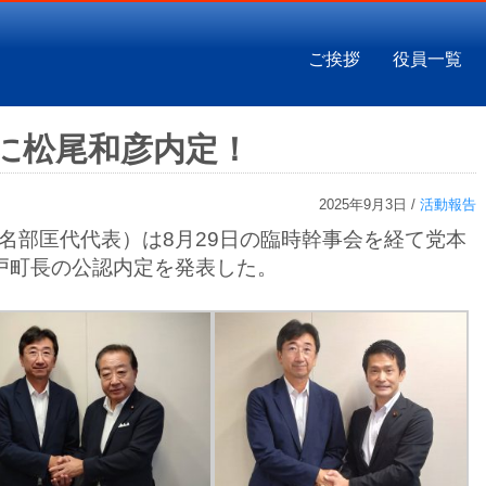
ご挨拶
役員一覧
者に松尾和彦内定！
2025年9月3日 /
活動報告
田名部匡代代表）は8月29日の臨時幹事会を経て党本
戸町長の公認内定を発表した。