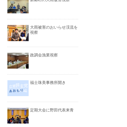
大雨被害のおいらせ渓流を
視察
政調会漁業視察
福士珠美事務所開き
定期大会に野田代表来青