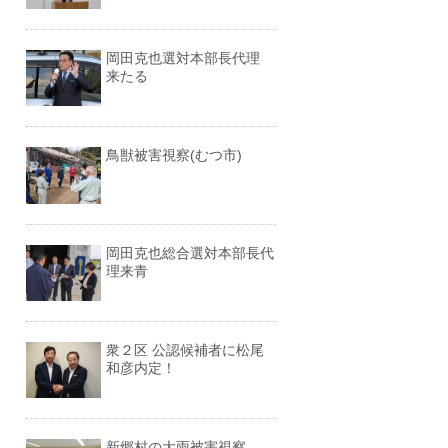
岡田克也選対本部長代理
来たる
鳥獣被害視察(むつ市)
岡田克也総合選対本部長代
理来青
衆２区 公認候補者に松尾
和彦内定！
新郷村の大雨被害視察