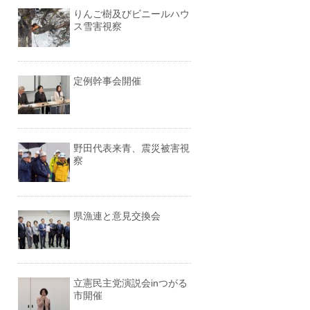
りんご樹及びビニールハウ
ス雪害視察
定例幹事会開催
野田代表来青、震災被害視
察
県漁連と意見交換会
立憲民主党演説会inつがる
市開催