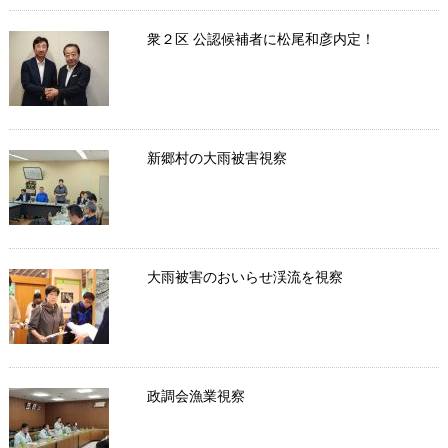
衆２区 公認候補者に松尾和彦内定！
新郷村の大雨被害視察
大雨被害のおいらせ渓流を視察
政調会漁業視察