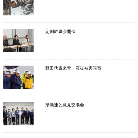
定例幹事会開催
野田代表来青、震災被害視察
県漁連と意見交換会