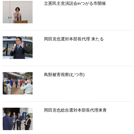
立憲民主党演説会inつがる市開催
岡田克也選対本部長代理 来たる
鳥獣被害視察(むつ市)
岡田克也総合選対本部長代理来青