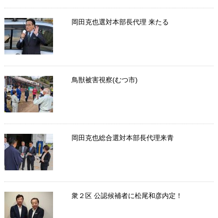
岡田克也選対本部長代理 来たる
鳥獣被害視察(むつ市)
岡田克也総合選対本部長代理来青
衆２区 公認候補者に松尾和彦内定！