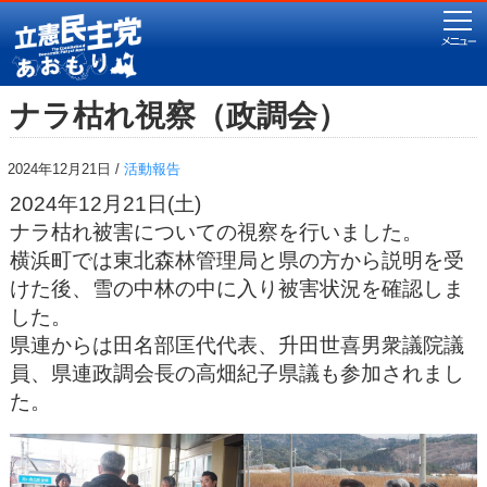
ナラ枯れ視察（政調会）
2024年12月21日 /
活動報告
2024年12月21日(土)
ナラ枯れ被害についての視察を行いました。
横浜町では東北森林管理局と県の方から説明を受
けた後、雪の中林の中に入り被害状況を確認しま
した。
県連からは田名部匡代代表、升田世喜男衆議院議
員、県連政調会長の高畑紀子県議も参加されまし
た。