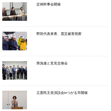
定例幹事会開催
野田代表来青、震災被害視察
県漁連と意見交換会
立憲民主党演説会inつがる市開催