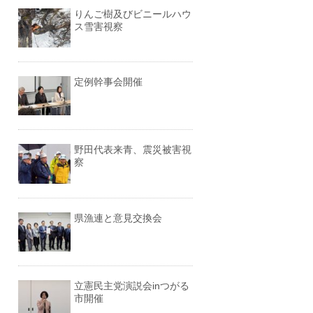
りんご樹及びビニールハウ
ス雪害視察
定例幹事会開催
野田代表来青、震災被害視
察
県漁連と意見交換会
立憲民主党演説会inつがる
市開催