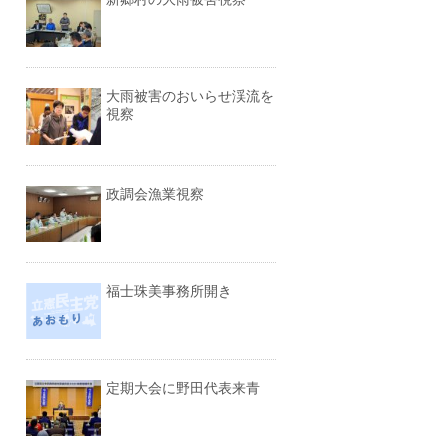
大雨被害のおいらせ渓流を
視察
政調会漁業視察
福士珠美事務所開き
定期大会に野田代表来青