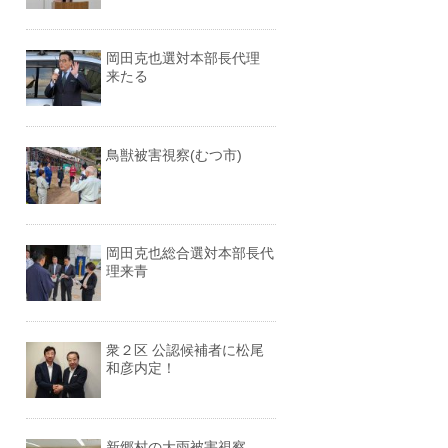
岡田克也選対本部長代理
来たる
鳥獣被害視察(むつ市)
岡田克也総合選対本部長代
理来青
衆２区 公認候補者に松尾
和彦内定！
新郷村の大雨被害視察