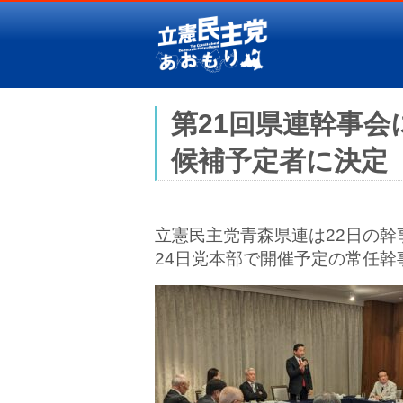
第21回県連幹事
候補予定者に決定
立憲民主党青森県連は22日の幹
24日党本部で開催予定の常任