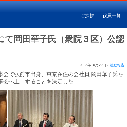
ご挨拶
役員一覧
会にて岡田華子氏（衆院３区）公認
2023年10月22日 /
活動報告
事会で弘前市出身、東京在住の会社員 岡田華子氏を
幹事会へ上申することを決定した。